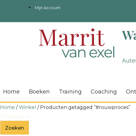
Mijn Account
Wa
Auteu
Home
Boeken
Training
Coaching
On
Home
/
Winkel
/ Producten getagged “#rouwproces”
#rouwproces
Zoeken