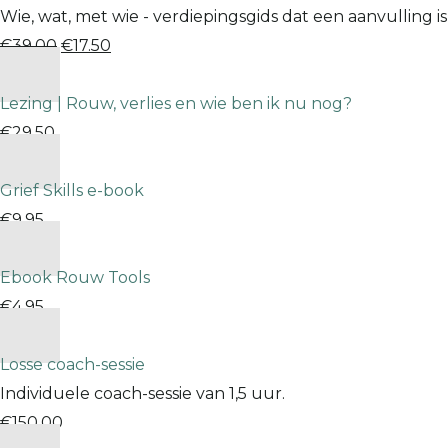
Wie, wat, met wie - verdiepingsgids dat een aanvulling i
€
39.00
€
17.50
Lezing | Rouw, verlies en wie ben ik nu nog?
€
29.50
Grief Skills e-book
€
9.95
Ebook Rouw Tools
€
4.95
Losse coach-sessie
Individuele coach-sessie van 1,5 uur.
€
150.00