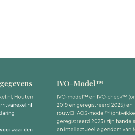
tgegevens
IVO-Model™
xel.nl, Houten
IVO-model™ en IVO-check™ (on
ritvanexel.nl
2019 en geregistreerd 2025) en
laring
rouwCHAOS-model™ (ontwikke
geregistreerd 2025) zijn hande
en intellectueel eigendom van M
voorwaarden