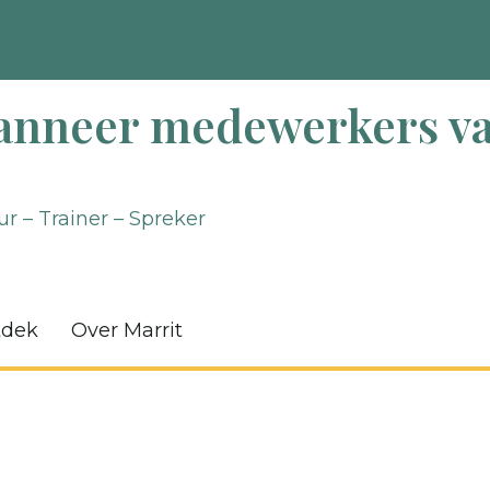
nneer medewerkers va
r – Trainer – Spreker
tdek
Over Marrit