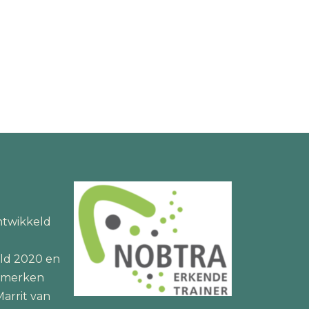
twikkeld
ld 2020 en
lsmerken
arrit van