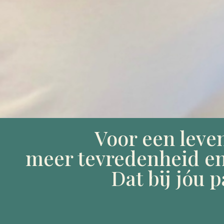
Voor een leve
meer tevredenheid en
Dat bij jóu p