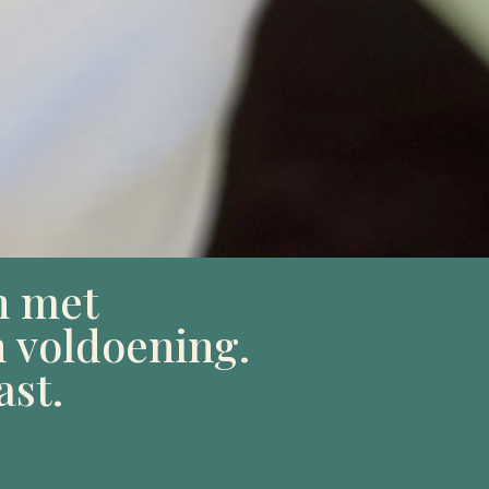
n met
 voldoening.
ast.