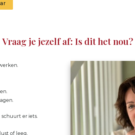
ar
Vraag je jezelf af: Is dit het nou?
rwerken.
den.
lagen.
schuurt er iets.
ust of leeg.