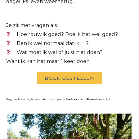
dagelijks leven weer terug.
Je zit met vragen als:
Hoe rouw ik goed? Doe ik het wel goed?
Ben ik wel normaal dat ik ......?
Wat moet ik wel of juist niet doen?
Want ik kan het maar 1 keer doen!
BOEK BESTELLEN
Krijg staffelkorting bij meer dan 5 exemplaren. Mail naar marrit@marritvanexel.nl