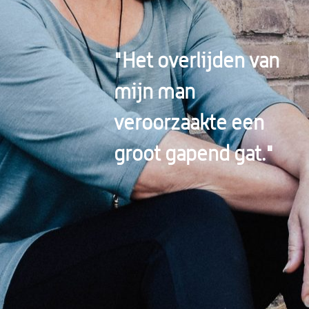
"Het overlijden van
mijn man
veroorzaakte een
groot gapend gat."