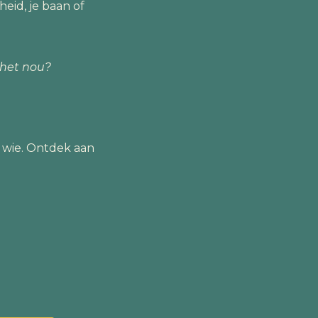
eid, je baan of
t het nou?
t wie. Ontdek aan