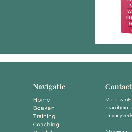
Navigatie
Contac
Home
MarritvanE
Boeken
marrit@mar
Privacyverk
Training
Coaching
Algemene 