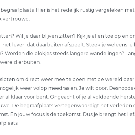
e begraafplaats. Hier is het redelijk rustig vergeleken met
ok vertrouwd.
zitten? Wil je daar blijven zitten? Kijk je af en toe op en 
 het leven dat daarbuiten afspeelt. Steek je weleens je
en? Worden die blokjes steeds langere wandelingen? La
wereld erbuiten.
esloten om direct weer mee te doen met de wereld daarb
mogelijk weer volop meedraaien. Je wilt door. Desnood
er al klaar voor bent. Ongeacht of je al voldoende hers
wd. De begraafplaats vertegenwoordigt het verleden 
mst. En jouw focus is de toekomst. Dus je brengt het lie
fplaats.