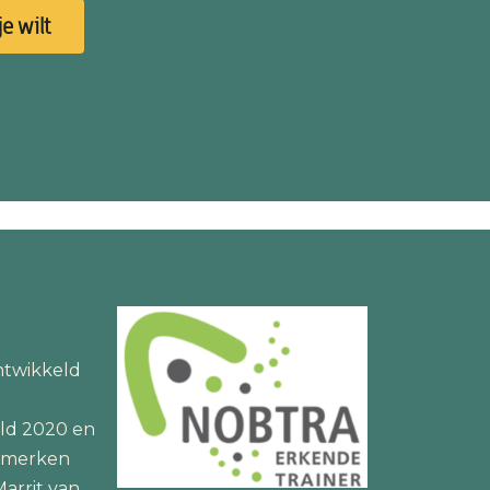
e wilt
twikkeld
ld 2020 en
lsmerken
arrit van