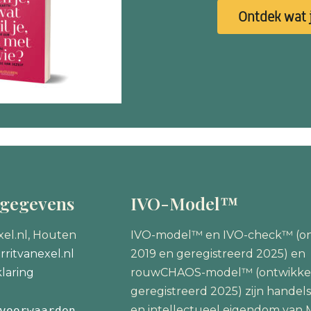
Ontdek wat j
tgegevens
IVO-Model™
xel.nl, Houten
IVO-model™ en IVO-check™ (on
ritvanexel.nl
2019 en geregistreerd 2025) en
laring
rouwCHAOS-model™ (ontwikke
geregistreerd 2025) zijn hande
en intellectueel eigendom van M
voorwaarden