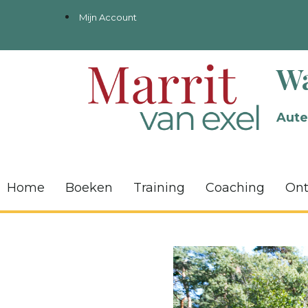
Mijn Account
Wa
Aute
Home
Boeken
Training
Coaching
On