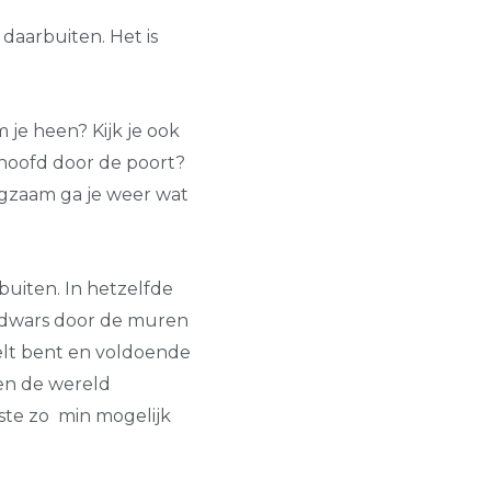
 daarbuiten. Het is
om je heen? Kijk je ook
 hoofd door de poort?
ngzaam ga je weer wat
uiten. In hetzelfde
s dwars door de muren
telt bent en voldoende
en de wereld
fste zo min mogelijk