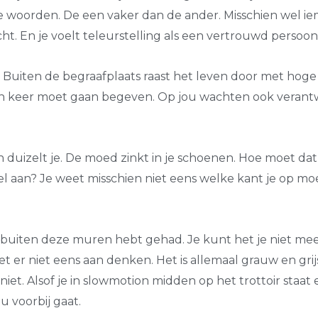
 woorden. De een vaker dan de ander. Misschien wel ie
cht. En je voelt teleurstelling als een vertrouwd persoo
n. Buiten de begraafplaats raast het leven door met hoge
 een keer moet gaan begeven. Op jou wachten ook veran
en duizelt je. De moed zinkt in je schoenen. Hoe moet da
el aan? Je weet misschien niet eens welke kant je op moe
it buiten deze muren hebt gehad. Je kunt het je niet mee
et er niet eens aan denken. Het is allemaal grauw en grijs
 niet. Alsof je in slowmotion midden op het trottoir staat
u voorbij gaat.