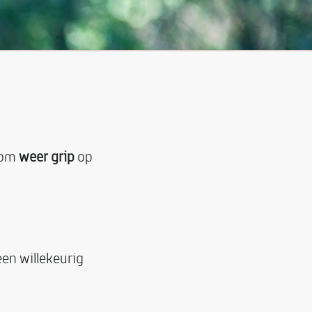
n om
weer grip
op
een willekeurig