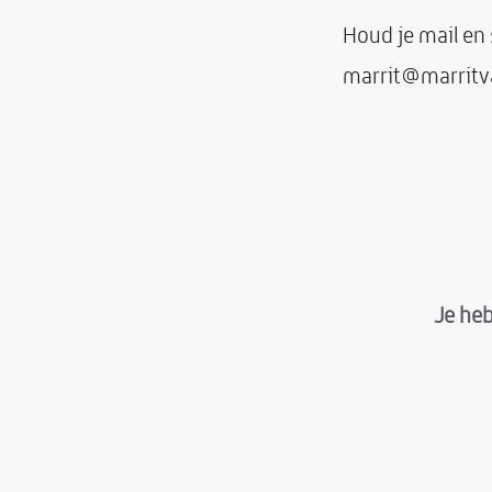
Houd je mail en 
marrit@marritva
Je he